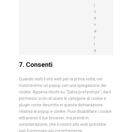
i
c
e
v
a
r
i
e
7. Consenti
Quando visiti il sito web per la prima volta, noi
mostreremo un popup con una spiegazione dei
cookie. Appena clicchi su "Salva preferenze", dai il
permesso a noi di usare le categorie di cookie e
plugin come descritto in questa dichiarazione
relativa ai popup e cookie. Puoi disabilitare i cookie
attraverso il tuo browser, ma prendi in
considerazione, che il nostro sito web potrebbe
non funzionare più correttamente.