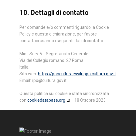
10. Dettagli di contatto
Per domande e/o commenti riguardo la Cookie
Policy e questa dichiarazione, per favore
contattaci usando i seguenti dati di contatto:
Mic - Serv. V - Segretariato Generale
Via del Collegio romano. 27 Roma
Italia
Sito web:
https://ponculturaesviluppo.cultura.gov.it
Email:
ti.vog.arutluc@dpr
Questa politica sui cookie è stata sincronizzata
con
cookiedatabase.org
il 18 Ottobre 2023.