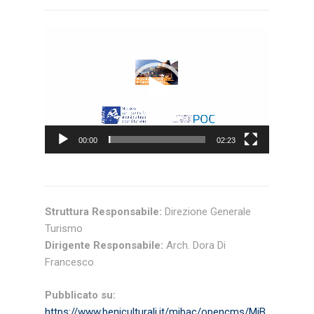
Video
Player
00:00
02:23
Struttura Responsabile:
Direzione Generale
Turismo
Dirigente Responsabile:
Arch. Dora Di
Francesco
Pubblicato su:
https://www.beniculturali.it/mibac/opencms/MiB