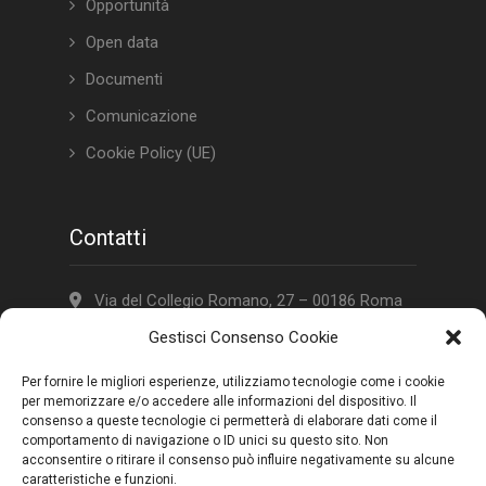
Opportunità
Open data
Documenti
Comunicazione
Cookie Policy (UE)
Contatti
Via del Collegio Romano, 27 – 00186 Roma
Gestisci Consenso Cookie
(+39) 06 672 320 60
adg-culturasviluppo@cultura.gov.it
Per fornire le migliori esperienze, utilizziamo tecnologie come i cookie
per memorizzare e/o accedere alle informazioni del dispositivo. Il
pec:
mbac-sg.servizio5@pec.cultura.gov.it
consenso a queste tecnologie ci permetterà di elaborare dati come il
comportamento di navigazione o ID unici su questo sito. Non
CF 97803850581
acconsentire o ritirare il consenso può influire negativamente su alcune
caratteristiche e funzioni.