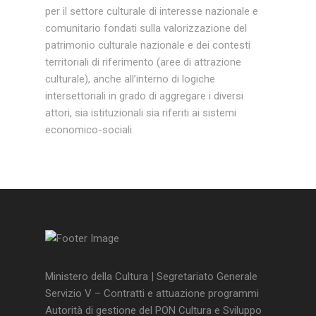
per il settore culturale di interesse nazionale e
comunitario fondati sulla valorizzazione del
patrimonio culturale nazionale e dei contesti
territoriali di riferimento (aree di attrazione
culturale), anche all’interno di logiche
intersettoriali in grado di aggregare i diversi
attori, sia istituzionali sia riferiti ai sistemi
economico-sociali.
Ministero della Cultura | Segretariato Generale
Servizio V – Contratti e attuazione programmi
Autorità di gestione del PON Cultura e Sviluppo