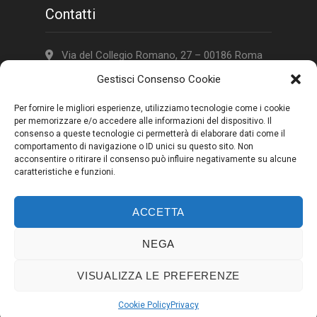
Contatti
Via del Collegio Romano, 27 – 00186 Roma
Gestisci Consenso Cookie
(+39) 06 672 320 60
adg-culturasviluppo@cultura.gov.it
Per fornire le migliori esperienze, utilizziamo tecnologie come i cookie
per memorizzare e/o accedere alle informazioni del dispositivo. Il
pec:
mbac-sg.servizio5@pec.cultura.gov.it
consenso a queste tecnologie ci permetterà di elaborare dati come il
comportamento di navigazione o ID unici su questo sito. Non
CF 97803850581
acconsentire o ritirare il consenso può influire negativamente su alcune
caratteristiche e funzioni.
ACCETTA
NEGA
© Copyrights 2018 PON Cultura e Sviluppo
VISUALIZZA LE PREFERENZE
Note legali
|
Privacy
|
SiteMap
Cookie Policy
Privacy