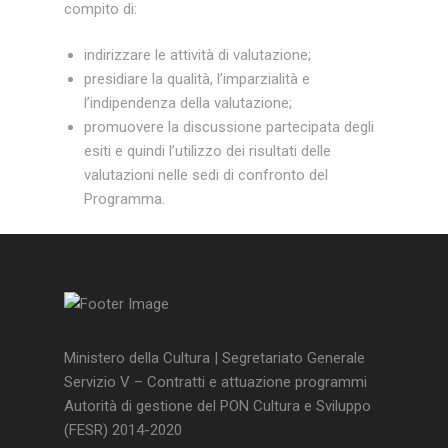
compito di:
indirizzare le attività di valutazione;
presidiare la qualità, l’imparzialità e
l’indipendenza della valutazione;
promuovere la discussione partecipata degli
esiti e quindi l’utilizzo dei risultati delle
valutazioni nelle sedi di confronto del
Programma.
Ministero della Cultura | Segretariato Generale
Servizio V – Contratti e attuazione programmi
Autorità di gestione del PON Cultura e Sviluppo
(FESR) 2014-2020